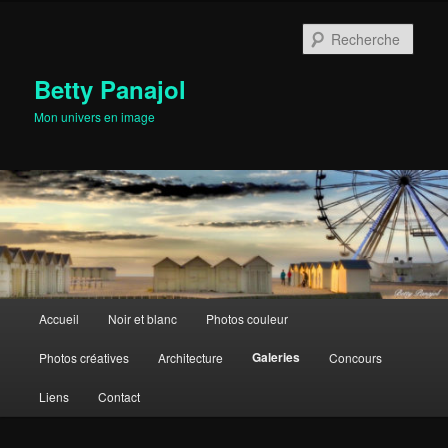
Aller
au
Rech
contenu
principal
Betty Panajol
Mon univers en image
Menu
Accueil
Noir et blanc
Photos couleur
principal
Galeries
Photos créatives
Architecture
Concours
Liens
Contact