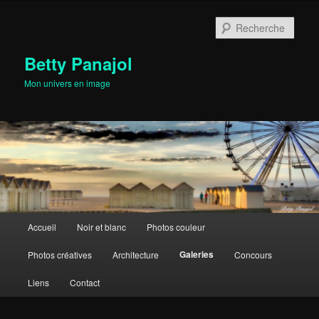
Aller
au
Rech
contenu
principal
Betty Panajol
Mon univers en image
Menu
Accueil
Noir et blanc
Photos couleur
principal
Galeries
Photos créatives
Architecture
Concours
Liens
Contact