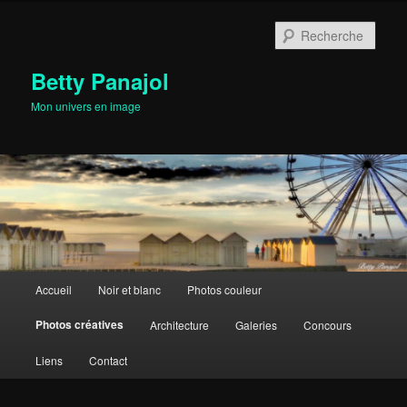
Aller
au
Rech
contenu
principal
Betty Panajol
Mon univers en image
Menu
Accueil
Noir et blanc
Photos couleur
principal
Photos créatives
Architecture
Galeries
Concours
Liens
Contact